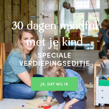
30 dagen mindful
met je kind
SPECIALE
VERDIEPINGSEDITIE
JA, DAT WIL IK