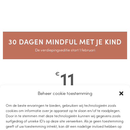
30 DAGEN MINDFUL MET JE KIND
De verdiepingseditie start 1 februari
11
€
Beheer cookie toestemming
30 dagen praktische inzichten om direct toe te passen in je
inbox.
Om de beste ervaringen te bieden, gebruiken wij technologieën zoals
cookies om informatie over je apparaat op te slaan en/of te raadplegen.
Door in te stemmen met deze technologieën kunnen wij gegevens zoals
4 verdiepingssessies met volop ruimte voor vragen.
surfgedrag of unieke ID's op deze site verwerken. Als je geen toestemming
geeft of uw toestemming intrekt, kan dit een nadelige invloed hebben op