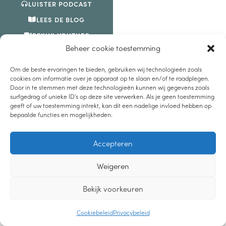
LUISTER PODCAST
LEES DE BLOG
BEKIJK YOUTUBE
Beheer cookie toestemming
2019-2021 – LIEVEMOEDERS.NL
|
PRIVACYVERKLARING
|
Om de beste ervaringen te bieden, gebruiken wij technologieën zoals
CREDITS DESIGN
cookies om informatie over je apparaat op te slaan en/of te raadplegen.
Door in te stemmen met deze technologieën kunnen wij gegevens zoals
surfgedrag of unieke ID's op deze site verwerken. Als je geen toestemming
geeft of uw toestemming intrekt, kan dit een nadelige invloed hebben op
bepaalde functies en mogelijkheden.
Accepteren
Weigeren
Bekijk voorkeuren
Cookiebeleid
Privacybeleid