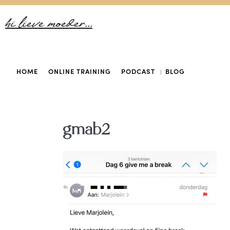
hi lieve moeder...
HOME
ONLINE TRAINING
PODCAST
BLOG
gmab2