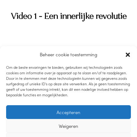
Video 1 - Een innerlijke revolutie
Bekijk eerste de video waarin ik je uitnodig voor het
Beheer cookie toestemming
volgende:
Om de beste ervaringen te bieden, gebruiken wij technologieën zoals
Stel jezelf bij alles wat vandaag of morgen anders loopt
cookies om informatie over je apparaat op te slaan en/of te raadplegen.
de vraag: wat verwacht ik eigenlijk? En open jezelf voor
Door in te stemmen met deze technologieën kunnen wij gegevens zoals
surfgedrag of unieke ID's op deze site verwerken. Als je geen toestemming
wat er werkelijk is, de realiteit. Verwonder jezelf over wat
geeft of uw toestemming intrekt, kan dit een nadelige invloed hebben op
stappen in het nu doet met jou energie en daarmee ook
bepaalde functies en mogelijkheden.
dat van je kind.
Accepteren
Weigeren