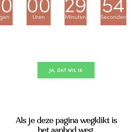
00
00
29
53
gen
Uren
Minuten
Seconden
JA, DAT WIL IK
Als je deze pagina wegklikt is
het aanbod weg.