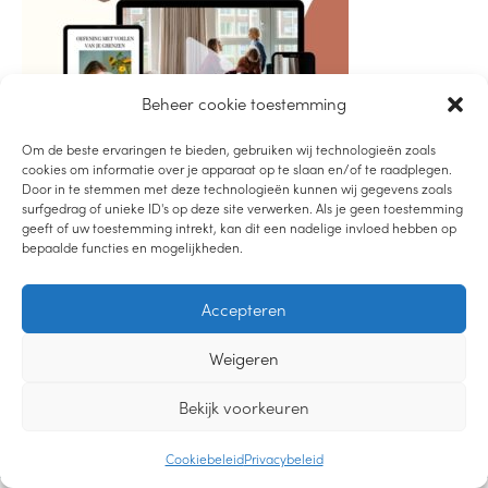
Beheer cookie toestemming
Om de beste ervaringen te bieden, gebruiken wij technologieën zoals
cookies om informatie over je apparaat op te slaan en/of te raadplegen.
Door in te stemmen met deze technologieën kunnen wij gegevens zoals
surfgedrag of unieke ID's op deze site verwerken. Als je geen toestemming
geeft of uw toestemming intrekt, kan dit een nadelige invloed hebben op
bepaalde functies en mogelijkheden.
LUISTER PODCAST
Accepteren
LEES DE BLOG
BEKIJK YOUTUBE
Weigeren
2019-2021 – LIEVEMOEDERS.NL |
PRIVACYVERKLARING
|
CREDITS
Bekijk voorkeuren
DESIGN
Cookiebeleid
Privacybeleid