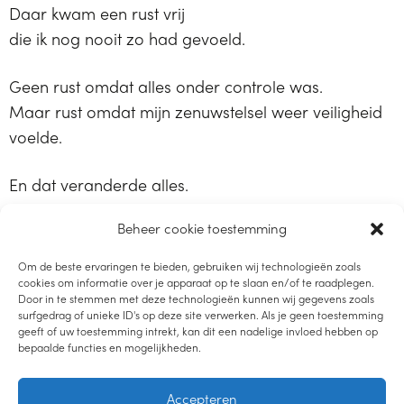
Daar kwam een rust vrij
die ik nog nooit zo had gevoeld.
Geen rust omdat alles onder controle was.
Maar rust omdat mijn zenuwstelsel weer veiligheid
voelde.
En dat veranderde alles.
Het moederschap.
Beheer cookie toestemming
Mijn energie.
Mijn relaties.
Om de beste ervaringen te bieden, gebruiken wij technologieën zoals
Mijn leven.
cookies om informatie over je apparaat op te slaan en/of te raadplegen.
Door in te stemmen met deze technologieën kunnen wij gegevens zoals
surfgedrag of unieke ID's op deze site verwerken. Als je geen toestemming
Dat is precies waar ik vrouwen in Nourished in
geeft of uw toestemming intrekt, kan dit een nadelige invloed hebben op
bepaalde functies en mogelijkheden.
meeneem.
Accepteren