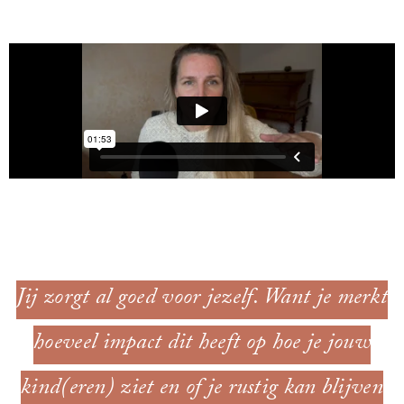
Jij zorgt al goed voor jezelf. Want je merkt
hoeveel impact dit heeft op hoe je jouw
kind(eren) ziet en of je rustig kan blijven