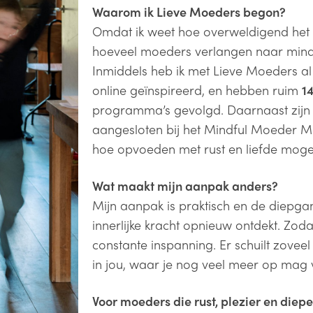
Waarom ik Lieve Moeders begon?
Omdat ik weet hoe overweldigend het
hoeveel moeders verlangen naar minde
Inmiddels heb ik met Lieve Moeders 
online geïnspireerd, en hebben ruim
1
programma’s gevolgd. Daarnaast zij
aangesloten bij het Mindful Moeder 
hoe opvoeden met rust en liefde mogeli
Wat maakt mijn aanpak anders?
Mijn aanpak is praktisch en de diepga
innerlijke kracht opnieuw ontdekt. Zod
constante inspanning. Er schuilt zovee
in jou, waar je nog veel meer op mag
Voor moeders die rust, plezier en diepe