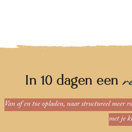
r
In 10 dagen een
Van af en toe opladen, naar structureel meer r
met je k