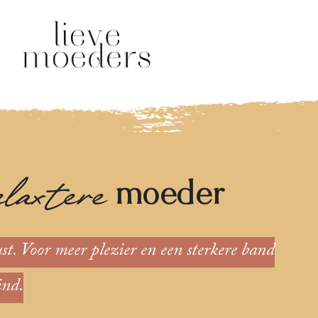
elaxtere
moeder
ust. Voor meer plezier en een sterkere band
ind.