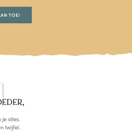
AAN TOE!
OEDER,
 je alles.
 twijfel.