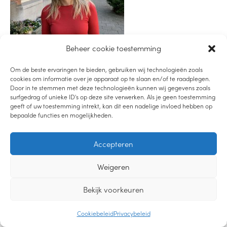
Beheer cookie toestemming
Om de beste ervaringen te bieden, gebruiken wij technologieën zoals
cookies om informatie over je apparaat op te slaan en/of te raadplegen.
Door in te stemmen met deze technologieën kunnen wij gegevens zoals
surfgedrag of unieke ID's op deze site verwerken. Als je geen toestemming
geeft of uw toestemming intrekt, kan dit een nadelige invloed hebben op
bepaalde functies en mogelijkheden.
LUISTER PODCAST
Accepteren
LEES DE BLOG
BEKIJK YOUTUBE
Weigeren
2019-2021 – LIEVEMOEDERS.NL |
PRIVACYVERKLARING
|
CREDITS
Bekijk voorkeuren
DESIGN
Cookiebeleid
Privacybeleid