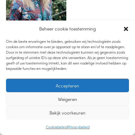
Beheer cookie toestemming
Om de beste ervaringen te bieden, gebruiken wij technologieën zoals
cookies om informatie over je apparaat op te slaan en/of te raadplegen.
Door in te stemmen met deze technologieën kunnen wij gegevens zoals
surfgedrag of unieke ID's op deze site verwerken. Als je geen toestemming
geeft of uw toestemming intrekt, kan dit een nadelige invloed hebben op
LUISTER PODCAST
bepaalde functies en mogelijkheden.
LEES DE BLOG
Accepteren
BEKIJK YOUTUBE
2019-2021 – LIEVEMOEDERS.NL |
PRIVACYVERKLARING
|
CREDITS
Weigeren
DESIGN
Bekijk voorkeuren
Cookiebeleid
Privacybeleid