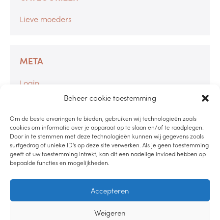
Lieve moeders
META
Login
Berichten feed
Beheer cookie toestemming
Reacties feed
Om de beste ervaringen te bieden, gebruiken wij technologieën zoals
WordPress.org
cookies om informatie over je apparaat op te slaan en/of te raadplegen.
Door in te stemmen met deze technologieën kunnen wij gegevens zoals
surfgedrag of unieke ID's op deze site verwerken. Als je geen toestemming
geeft of uw toestemming intrekt, kan dit een nadelige invloed hebben op
bepaalde functies en mogelijkheden.
LUISTER PODCAST
Accepteren
LEES DE BLOG
Weigeren
BEKIJK YOUTUBE