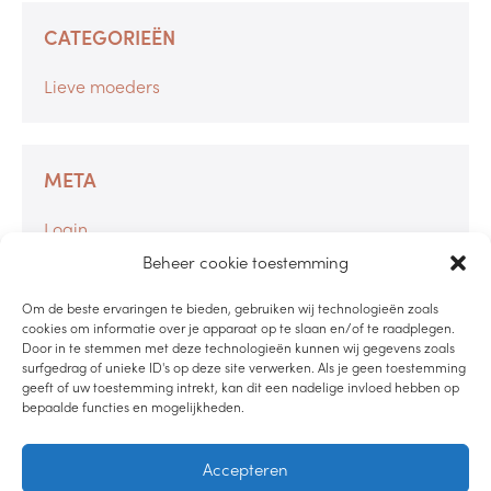
CATEGORIEËN
Lieve moeders
META
Login
Berichten feed
Beheer cookie toestemming
Reacties feed
Om de beste ervaringen te bieden, gebruiken wij technologieën zoals
WordPress.org
cookies om informatie over je apparaat op te slaan en/of te raadplegen.
Door in te stemmen met deze technologieën kunnen wij gegevens zoals
surfgedrag of unieke ID's op deze site verwerken. Als je geen toestemming
geeft of uw toestemming intrekt, kan dit een nadelige invloed hebben op
bepaalde functies en mogelijkheden.
LUISTER PODCAST
Accepteren
LEES DE BLOG