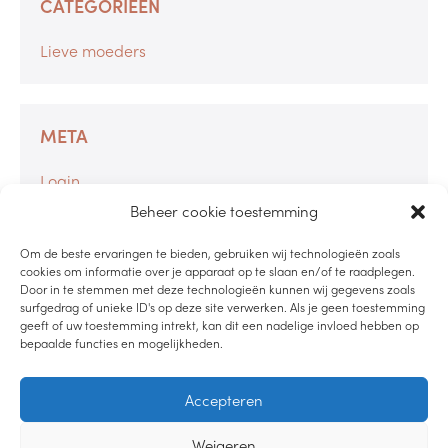
CATEGORIEËN
Lieve moeders
META
Login
Berichten feed
Beheer cookie toestemming
Reacties feed
Om de beste ervaringen te bieden, gebruiken wij technologieën zoals
WordPress.org
cookies om informatie over je apparaat op te slaan en/of te raadplegen.
Door in te stemmen met deze technologieën kunnen wij gegevens zoals
surfgedrag of unieke ID's op deze site verwerken. Als je geen toestemming
geeft of uw toestemming intrekt, kan dit een nadelige invloed hebben op
bepaalde functies en mogelijkheden.
LUISTER PODCAST
Accepteren
LEES DE BLOG
Weigeren