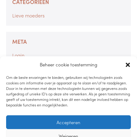
CATEGORIEËN
Lieve moeders
META
Login
Berichten feed
Beheer cookie toestemming
Reacties feed
Om de beste ervaringen te bieden, gebruiken wij technologieën zoals
WordPress.org
cookies om informatie over je apparaat op te slaan en/of te raadplegen.
Door in te stemmen met deze technologieën kunnen wij gegevens zoals
surfgedrag of unieke ID's op deze site verwerken. Als je geen toestemming
geeft of uw toestemming intrekt, kan dit een nadelige invloed hebben op
bepaalde functies en mogelijkheden.
LUISTER PODCAST
Accepteren
LEES DE BLOG
Weigeren