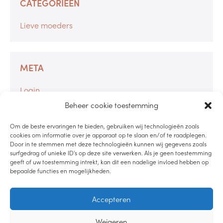
CATEGORIEËN
Lieve moeders
META
Login
Berichten feed
Beheer cookie toestemming
Reacties feed
Om de beste ervaringen te bieden, gebruiken wij technologieën zoals
WordPress.org
cookies om informatie over je apparaat op te slaan en/of te raadplegen.
Door in te stemmen met deze technologieën kunnen wij gegevens zoals
surfgedrag of unieke ID's op deze site verwerken. Als je geen toestemming
geeft of uw toestemming intrekt, kan dit een nadelige invloed hebben op
bepaalde functies en mogelijkheden.
LUISTER PODCAST
Accepteren
LEES DE BLOG
Weigeren