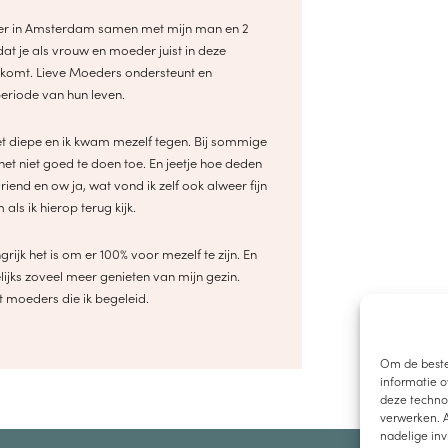
ezier in Amsterdam samen met mijn man en 2
dat je als vrouw en moeder juist in deze
genkomt. Lieve Moeders ondersteunt en
periode van hun leven.
t diepe en ik kwam mezelf tegen. Bij sommige
het niet goed te doen toe. En jeetje hoe deden
iend en ow ja, wat vond ik zelf ook alweer fijn
ls ik hierop terug kijk.
ijk het is om er 100% voor mezelf te zijn. En
lijks zoveel meer genieten van mijn gezin.
t moeders die ik begeleid.
Om de beste
informatie o
deze technol
verwerken. A
nadelige in