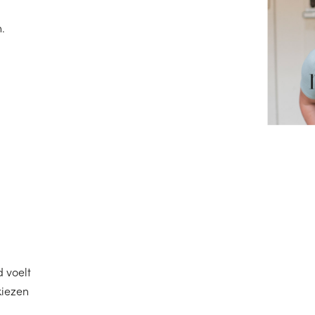
.
 voelt
kiezen