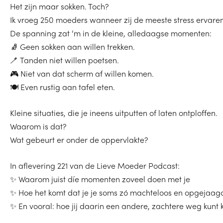
Het zijn maar sokken. Toch?
Ik vroeg 250 moeders wanneer zij de meeste stress ervaren
De spanning zat ‘m in de kleine, alledaagse momenten:
🧦 Geen sokken aan willen trekken.
🪥 Tanden niet willen poetsen.
🎮 Niet van dat scherm af willen komen.
🍽️ Even rustig aan tafel eten.
Kleine situaties, die je ineens uitputten of laten ontploffen.
Waarom is dat?
Wat gebeurt er onder de oppervlakte?
In aflevering 221 van de Lieve Moeder Podcast:
✨ Waarom juist díe momenten zoveel doen met je
✨ Hoe het komt dat je je soms zó machteloos en opgejaagd
✨ En vooral: hoe jij daarin een andere, zachtere weg kunt 