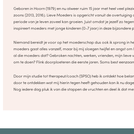
Geboren in Hoorn (1979) en nu alweer ruim 15 jaar met heel veel pl
zoons (2013, 2016). Lieve Moeders is opgericht vanuit de overtuiging 
periode van je leven zoveel kan groeien. Juist omdat je jezelf zo te
inspireert moeders met jonge kinderen (0-7 jaar) in deze bijzondere 
Niemand bereidt je voor op het moederschap dus ook ik sprong in he
moeders gaat alles vanzelf, maar bij mij sloegen twijfel en angst om 
al die moeders dat? Gebroken nachten, werken, vrienden, mijn lieve vr
om te doen? Flink doorploeteren die eerste jaren. Soms best eenzaam a
Door mijn studie tot therapeut/coach (SPSO) heb ik ontdekt hoe belangr
door te ontdekken wat mij hierin tegen heeft gehouden kan ik nu dage
Nog iedere dag pluk ik van die stappen de vruchten en deel ik dat me