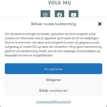
VOLG MIJ
Beheer cookie toestemming
Om de beste ervaringen te bieden, gebruiken wij technologieën zoals
cookies om informatie over je apparaat op te slaan en/of te raadplegen.
Door in te stemmen met deze technologieën kunnen wij gegevens zoals
surfgedrag of unieke ID's op deze site verwerken. Als je geen toestemming
geeft of uw toestemming intrekt, kan dit een nadelige invloed hebben op
bepaalde functies en mogelijkheden.
LUISTER PODCAST
Accepteren
LEES DE BLOG
Weigeren
BEKIJK YOUTUBE
2019-2021 – LIEVEMOEDERS.NL |
PRIVACYVERKLARING
|
CREDITS
Bekijk voorkeuren
DESIGN
Cookiebeleid
Privacybeleid