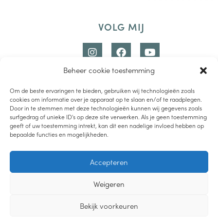
VOLG MIJ
Beheer cookie toestemming
Om de beste ervaringen te bieden, gebruiken wij technologieën zoals
cookies om informatie over je apparaat op te slaan en/of te raadplegen.
Door in te stemmen met deze technologieën kunnen wij gegevens zoals
surfgedrag of unieke ID's op deze site verwerken. Als je geen toestemming
geeft of uw toestemming intrekt, kan dit een nadelige invloed hebben op
bepaalde functies en mogelijkheden.
LUISTER PODCAST
Accepteren
LEES DE BLOG
Weigeren
BEKIJK YOUTUBE
2019-2021 – LIEVEMOEDERS.NL |
PRIVACYVERKLARING
|
CREDITS
Bekijk voorkeuren
DESIGN