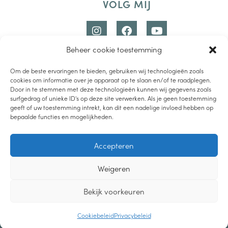
VOLG MIJ
Beheer cookie toestemming
Om de beste ervaringen te bieden, gebruiken wij technologieën zoals
cookies om informatie over je apparaat op te slaan en/of te raadplegen.
Door in te stemmen met deze technologieën kunnen wij gegevens zoals
surfgedrag of unieke ID's op deze site verwerken. Als je geen toestemming
geeft of uw toestemming intrekt, kan dit een nadelige invloed hebben op
bepaalde functies en mogelijkheden.
LUISTER PODCAST
Accepteren
LEES DE BLOG
Weigeren
BEKIJK YOUTUBE
2019-2021 – LIEVEMOEDERS.NL |
PRIVACYVERKLARING
|
CREDITS
Bekijk voorkeuren
DESIGN
Cookiebeleid
Privacybeleid