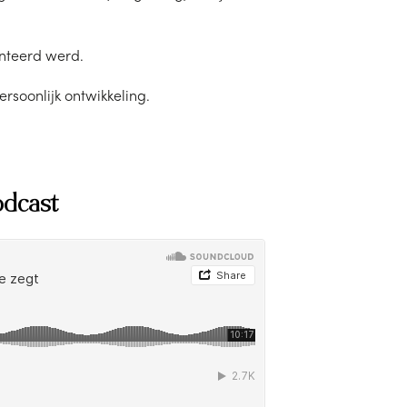
onteerd werd.
oonlijk ontwikkeling.
odcast