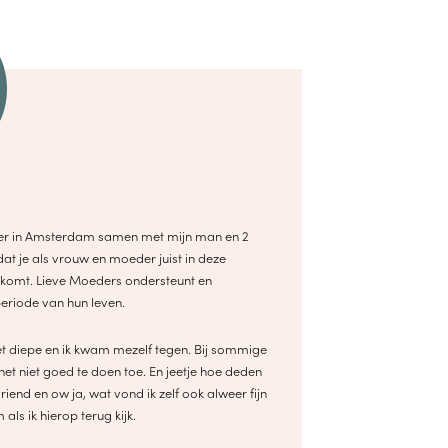
ezier in Amsterdam samen met mijn man en 2
dat je als vrouw en moeder juist in deze
genkomt. Lieve Moeders ondersteunt en
periode van hun leven.
t diepe en ik kwam mezelf tegen. Bij sommige
het niet goed te doen toe. En jeetje hoe deden
iend en ow ja, wat vond ik zelf ook alweer fijn
ls ik hierop terug kijk.